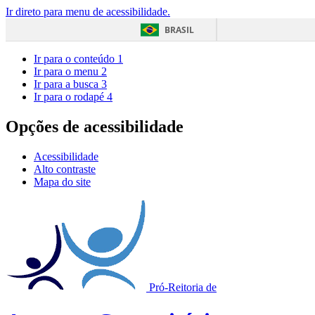
Ir direto para menu de acessibilidade.
BRASIL
Ir para o conteúdo
1
Ir para o menu
2
Ir para a busca
3
Ir para o rodapé
4
Opções de acessibilidade
Acessibilidade
Alto contraste
Mapa do site
Pró-Reitoria de