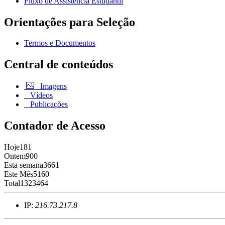
Fluxo de Assistência Estudantil
Orientações para Seleção
Termos e Documentos
Central de conteúdos
Imagens
Vídeos
Publicações
Contador de Acesso
Hoje
181
Ontem
900
Esta semana
3661
Este Mês
5160
Total
1323464
IP:
216.73.217.8