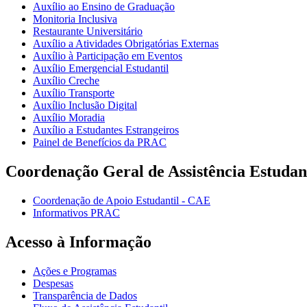
Auxílio ao Ensino de Graduação
Monitoria Inclusiva
Restaurante Universitário
Auxílio a Atividades Obrigatórias Externas
Auxílio à Participação em Eventos
Auxílio Emergencial Estudantil
Auxílio Creche
Auxílio Transporte
Auxílio Inclusão Digital
Auxílio Moradia
Auxílio a Estudantes Estrangeiros
Painel de Benefícios da PRAC
Coordenação Geral de Assistência Estudan
Coordenação de Apoio Estudantil - CAE
Informativos PRAC
Acesso à Informação
Ações e Programas
Despesas
Transparência de Dados