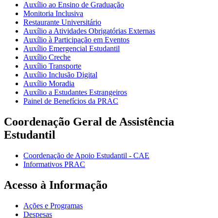
Auxílio ao Ensino de Graduação
Monitoria Inclusiva
Restaurante Universitário
Auxílio a Atividades Obrigatórias Externas
Auxílio à Participação em Eventos
Auxílio Emergencial Estudantil
Auxílio Creche
Auxílio Transporte
Auxílio Inclusão Digital
Auxílio Moradia
Auxílio a Estudantes Estrangeiros
Painel de Benefícios da PRAC
Coordenação Geral de Assistência
Estudantil
Coordenação de Apoio Estudantil - CAE
Informativos PRAC
Acesso à Informação
Ações e Programas
Despesas