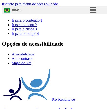
Ir direto para menu de acessibilidade.
BRASIL
Simplifique!
Ir para o conteúdo
1
Ir para o menu
2
Comunica BR
Ir para a busca
3
Ir para o rodapé
4
Participe
Acesso à informação
Opções de acessibilidade
Legislação
Acessibilidade
Canais
Alto contraste
Mapa do site
Pró-Reitoria de