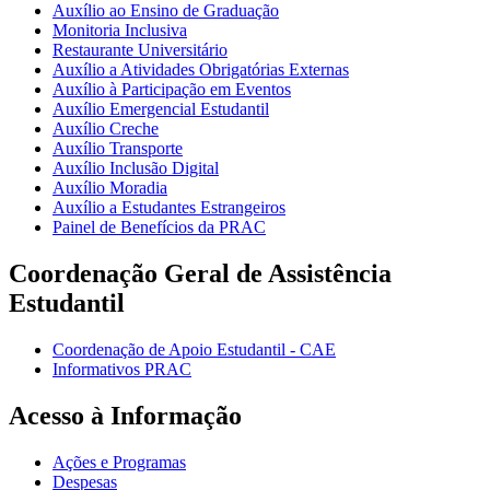
Auxílio ao Ensino de Graduação
Monitoria Inclusiva
Restaurante Universitário
Auxílio a Atividades Obrigatórias Externas
Auxílio à Participação em Eventos
Auxílio Emergencial Estudantil
Auxílio Creche
Auxílio Transporte
Auxílio Inclusão Digital
Auxílio Moradia
Auxílio a Estudantes Estrangeiros
Painel de Benefícios da PRAC
Coordenação Geral de Assistência
Estudantil
Coordenação de Apoio Estudantil - CAE
Informativos PRAC
Acesso à Informação
Ações e Programas
Despesas