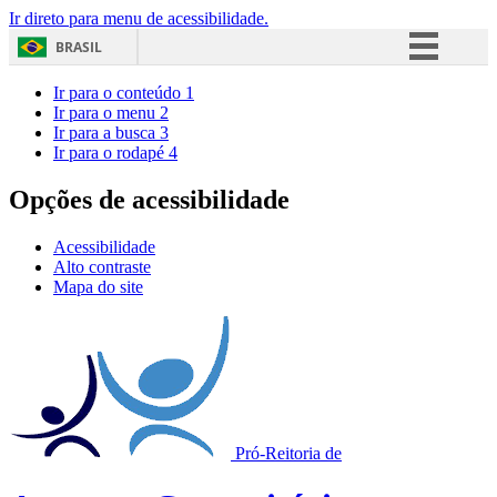
Ir direto para menu de acessibilidade.
BRASIL
Simplifique!
Ir para o conteúdo
1
Ir para o menu
2
Comunica BR
Ir para a busca
3
Ir para o rodapé
4
Participe
Acesso à informação
Opções de acessibilidade
Legislação
Acessibilidade
Canais
Alto contraste
Mapa do site
Pró-Reitoria de