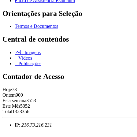
Fluxo de Assistência Estudantil
Orientações para Seleção
Termos e Documentos
Central de conteúdos
Imagens
Vídeos
Publicações
Contador de Acesso
Hoje
73
Ontem
900
Esta semana
3553
Este Mês
5052
Total
1323356
IP:
216.73.216.231