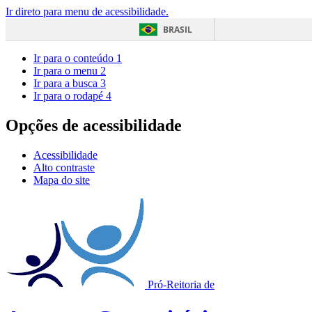
Ir direto para menu de acessibilidade.
BRASIL
Ir para o conteúdo
1
Ir para o menu
2
Ir para a busca
3
Ir para o rodapé
4
Opções de acessibilidade
Acessibilidade
Alto contraste
Mapa do site
Pró-Reitoria de