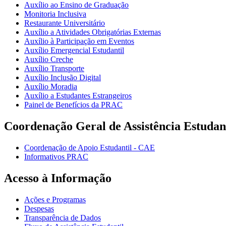
Auxílio ao Ensino de Graduação
Monitoria Inclusiva
Restaurante Universitário
Auxílio a Atividades Obrigatórias Externas
Auxílio à Participação em Eventos
Auxílio Emergencial Estudantil
Auxílio Creche
Auxílio Transporte
Auxílio Inclusão Digital
Auxílio Moradia
Auxílio a Estudantes Estrangeiros
Painel de Benefícios da PRAC
Coordenação Geral de Assistência Estudan
Coordenação de Apoio Estudantil - CAE
Informativos PRAC
Acesso à Informação
Ações e Programas
Despesas
Transparência de Dados