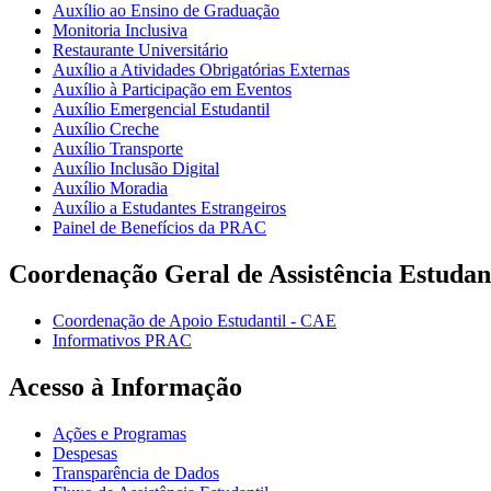
Auxílio ao Ensino de Graduação
Monitoria Inclusiva
Restaurante Universitário
Auxílio a Atividades Obrigatórias Externas
Auxílio à Participação em Eventos
Auxílio Emergencial Estudantil
Auxílio Creche
Auxílio Transporte
Auxílio Inclusão Digital
Auxílio Moradia
Auxílio a Estudantes Estrangeiros
Painel de Benefícios da PRAC
Coordenação Geral de Assistência Estudan
Coordenação de Apoio Estudantil - CAE
Informativos PRAC
Acesso à Informação
Ações e Programas
Despesas
Transparência de Dados