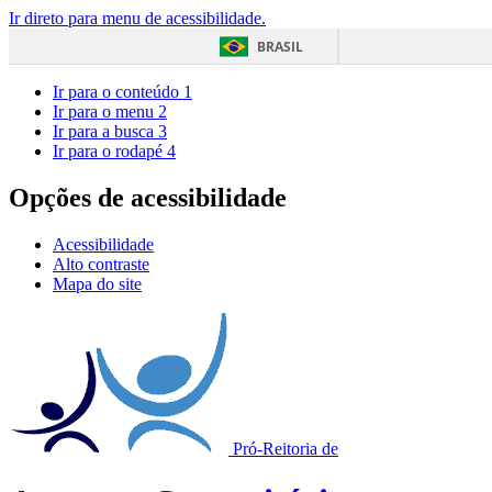
Ir direto para menu de acessibilidade.
BRASIL
Ir para o conteúdo
1
Ir para o menu
2
Ir para a busca
3
Ir para o rodapé
4
Opções de acessibilidade
Acessibilidade
Alto contraste
Mapa do site
Pró-Reitoria de