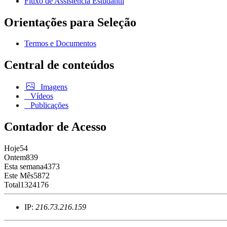
Fluxo de Assistência Estudantil
Orientações para Seleção
Termos e Documentos
Central de conteúdos
Imagens
Vídeos
Publicações
Contador de Acesso
Hoje
54
Ontem
839
Esta semana
4373
Este Mês
5872
Total
1324176
IP:
216.73.216.159