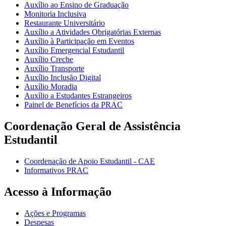
Auxílio ao Ensino de Graduação
Monitoria Inclusiva
Restaurante Universitário
Auxílio a Atividades Obrigatórias Externas
Auxílio à Participação em Eventos
Auxílio Emergencial Estudantil
Auxílio Creche
Auxílio Transporte
Auxílio Inclusão Digital
Auxílio Moradia
Auxílio a Estudantes Estrangeiros
Painel de Benefícios da PRAC
Coordenação Geral de Assistência
Estudantil
Coordenação de Apoio Estudantil - CAE
Informativos PRAC
Acesso à Informação
Ações e Programas
Despesas