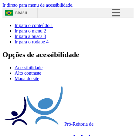
Ir direto para menu de acessibilidade.
BRASIL
Simplifique!
Ir para o conteúdo
1
Ir para o menu
2
Comunica BR
Ir para a busca
3
Ir para o rodapé
4
Participe
Acesso à informação
Opções de acessibilidade
Legislação
Acessibilidade
Canais
Alto contraste
Mapa do site
Pró-Reitoria de