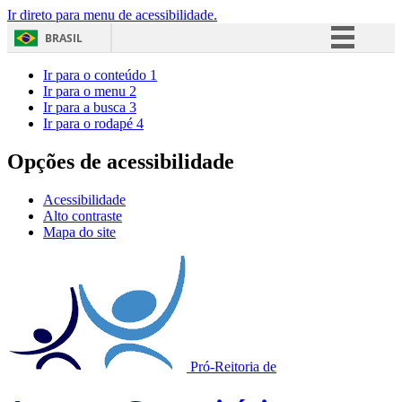
Ir direto para menu de acessibilidade.
BRASIL
Simplifique!
Ir para o conteúdo
1
Ir para o menu
2
Comunica BR
Ir para a busca
3
Ir para o rodapé
4
Participe
Acesso à informação
Opções de acessibilidade
Legislação
Acessibilidade
Canais
Alto contraste
Mapa do site
Pró-Reitoria de