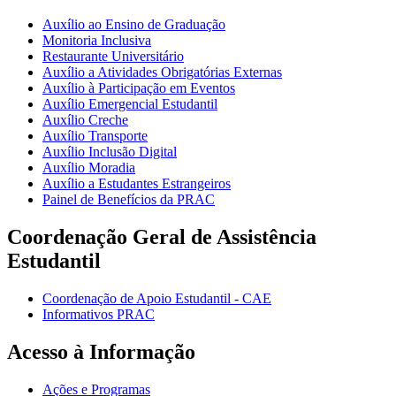
Auxílio ao Ensino de Graduação
Monitoria Inclusiva
Restaurante Universitário
Auxílio a Atividades Obrigatórias Externas
Auxílio à Participação em Eventos
Auxílio Emergencial Estudantil
Auxílio Creche
Auxílio Transporte
Auxílio Inclusão Digital
Auxílio Moradia
Auxílio a Estudantes Estrangeiros
Painel de Benefícios da PRAC
Coordenação Geral de Assistência
Estudantil
Coordenação de Apoio Estudantil - CAE
Informativos PRAC
Acesso à Informação
Ações e Programas