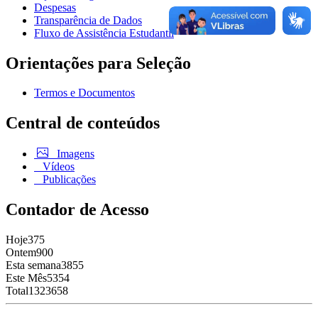
Despesas
Transparência de Dados
Fluxo de Assistência Estudantil
Orientações para Seleção
Termos e Documentos
Central de conteúdos
Imagens
Vídeos
Publicações
Contador de Acesso
Hoje
375
Ontem
900
Esta semana
3855
Este Mês
5354
Total
1323658