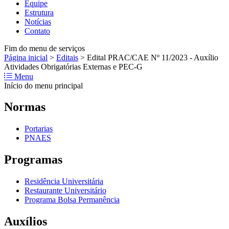
Equipe
Estrutura
Notícias
Contato
Fim do menu de serviços
Página inicial
>
Editais
>
Edital PRAC/CAE Nº 11/2023 - Auxílio
Atividades Obrigatórias Externas e PEC-G
Menu
Início do menu principal
Normas
Portarias
PNAES
Programas
Residência Universitária
Restaurante Universitário
Programa Bolsa Permanência
Auxílios