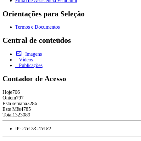
Fluxo de Assistência Estudantil
Orientações para Seleção
Termos e Documentos
Central de conteúdos
Imagens
Vídeos
Publicações
Contador de Acesso
Hoje
706
Ontem
797
Esta semana
3286
Este Mês
4785
Total
1323089
IP:
216.73.216.82