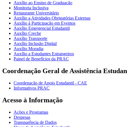
Auxílio ao Ensino de Graduação
Monitoria Inclusiva
Restaurante Universitário
Auxílio a Atividades Obrigatórias Externas
Auxílio à Participação em Eventos
Auxílio Emergencial Estudantil
Auxílio Creche
Auxílio Transporte
Auxílio Inclusão Digital
Auxílio Moradia
Auxílio a Estudantes Estrangeiros
Painel de Benefícios da PRAC
Coordenação Geral de Assistência Estudan
Coordenação de Apoio Estudantil - CAE
Informativos PRAC
Acesso à Informação
Ações e Programas
Despesas
Transparência de Dados