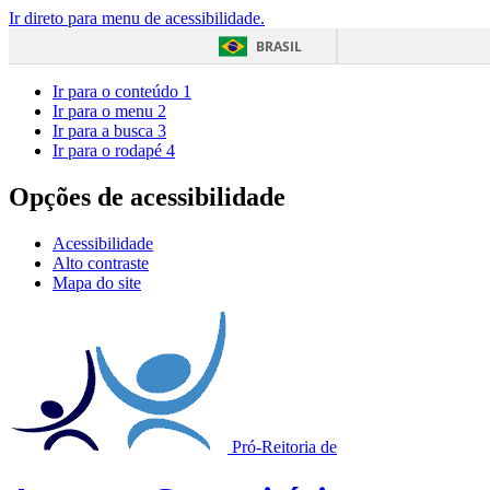
Ir direto para menu de acessibilidade.
BRASIL
Ir para o conteúdo
1
Ir para o menu
2
Ir para a busca
3
Ir para o rodapé
4
Opções de acessibilidade
Acessibilidade
Alto contraste
Mapa do site
Pró-Reitoria de