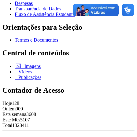
Despesas
Transparência de Dados
Fluxo de Assistência Estudantil
Orientações para Seleção
Termos e Documentos
Central de conteúdos
Imagens
Vídeos
Publicações
Contador de Acesso
Hoje
128
Ontem
900
Esta semana
3608
Este Mês
5107
Total
1323411