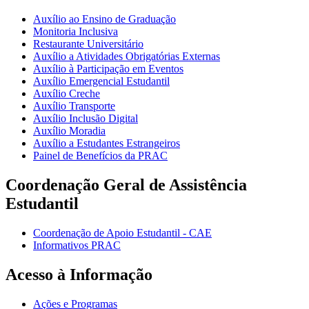
Auxílio ao Ensino de Graduação
Monitoria Inclusiva
Restaurante Universitário
Auxílio a Atividades Obrigatórias Externas
Auxílio à Participação em Eventos
Auxílio Emergencial Estudantil
Auxílio Creche
Auxílio Transporte
Auxílio Inclusão Digital
Auxílio Moradia
Auxílio a Estudantes Estrangeiros
Painel de Benefícios da PRAC
Coordenação Geral de Assistência
Estudantil
Coordenação de Apoio Estudantil - CAE
Informativos PRAC
Acesso à Informação
Ações e Programas