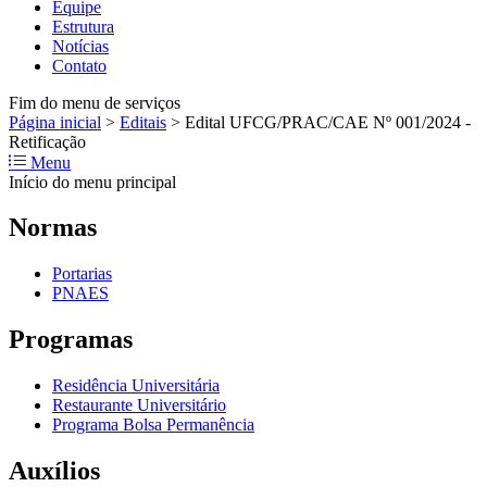
Equipe
Estrutura
Notícias
Contato
Fim do menu de serviços
Página inicial
>
Editais
>
Edital UFCG/PRAC/CAE Nº 001/2024 -
Retificação
Menu
Início do menu principal
Normas
Portarias
PNAES
Programas
Residência Universitária
Restaurante Universitário
Programa Bolsa Permanência
Auxílios