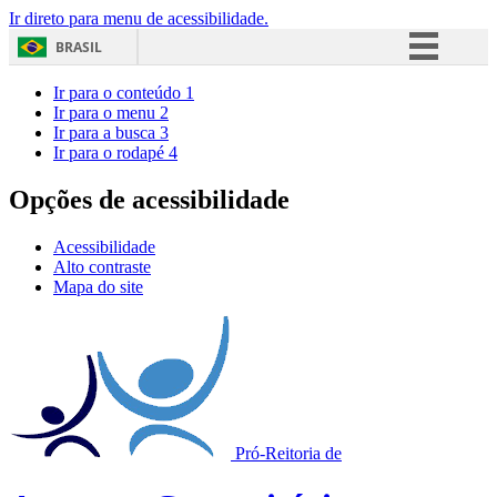
Ir direto para menu de acessibilidade.
BRASIL
Simplifique!
Ir para o conteúdo
1
Ir para o menu
2
Comunica BR
Ir para a busca
3
Ir para o rodapé
4
Participe
Acesso à informação
Opções de acessibilidade
Legislação
Acessibilidade
Canais
Alto contraste
Mapa do site
Pró-Reitoria de