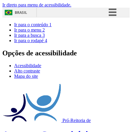
Ir direto para menu de acessibilidade.
BRASIL
Simplifique!
Ir para o conteúdo
1
Ir para o menu
2
Comunica BR
Ir para a busca
3
Ir para o rodapé
4
Participe
Acesso à informação
Opções de acessibilidade
Legislação
Acessibilidade
Canais
Alto contraste
Mapa do site
Pró-Reitoria de