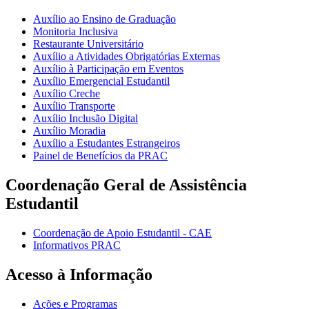
Auxílio ao Ensino de Graduação
Monitoria Inclusiva
Restaurante Universitário
Auxílio a Atividades Obrigatórias Externas
Auxílio à Participação em Eventos
Auxílio Emergencial Estudantil
Auxílio Creche
Auxílio Transporte
Auxílio Inclusão Digital
Auxílio Moradia
Auxílio a Estudantes Estrangeiros
Painel de Benefícios da PRAC
Coordenação Geral de Assistência
Estudantil
Coordenação de Apoio Estudantil - CAE
Informativos PRAC
Acesso à Informação
Ações e Programas