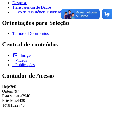
Despesas
Transparência de Dados
Fluxo de Assistência Estudantil
Orientações para Seleção
Termos e Documentos
Central de conteúdos
Imagens
Vídeos
Publicações
Contador de Acesso
Hoje
360
Ontem
797
Esta semana
2940
Este Mês
4439
Total
1322743