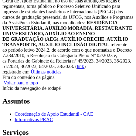
Geral de Apoio Estudantil, no uso de suas atribuições legais e
regimentais, torna público o
Processo Seletivo Unificado
para
ingresso de estudantes brasileiros e internacionais (PEC-G) dos
cursos de graduação presencial da UFCG, nos Auxílios e Programas
da Assistência Estudantil, nas modalidades:
RESIDÊNCIA
UNIVERSITÁRIA, AUXÍLIO MORADIA, RESTAURANTE
UNIVERSITÁRIO, AUXÍLIO AO ENSINO
DE GRADUAÇÃO (AEG), AUXÍLIO CRECHE, AUXÍLIO
TRANSPORTE, AUXÍLIO INCLUSÃO DIGITAL
referente
ao
período letivo 2024.2,
de acordo com o que normatiza o Decreto
7.234/2010, a Resolução do Colegiado Pleno Nº 02/2023 e,
as Portarias do Gabinete da Reitoria n° 45/2023, 34/2023, 35/2023,
51/2023, 36/2023, 64/2023, 38/2023.
(
link
)
registrado em:
Últimas notícias
Fim do conteúdo da página
Voltar para o topo
Início da navegação de rodapé
Assuntos
Coordenação de Apoio Estudantil - CAE
Informativos PRAC
Serviços