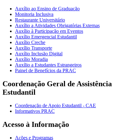
Auxílio ao Ensino de Graduação
Monitoria Inclusiva
Restaurante Universitário
Auxílio a Atividades Obrigatórias Externas
Auxílio à Participação em Eventos
Auxílio Emergencial Estudantil
Auxílio Creche
Auxílio Transporte
Auxílio Inclusão Digital
Auxílio Moradia
Auxílio a Estudantes Estrangeiros
Painel de Benefícios da PRAC
Coordenação Geral de Assistência
Estudantil
Coordenação de Apoio Estudantil - CAE
Informativos PRAC
Acesso à Informação
Ações e Programas