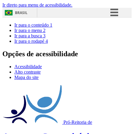
Ir direto para menu de acessibilidade.
BRASIL
Simplifique!
Ir para o conteúdo
1
Ir para o menu
2
Comunica BR
Ir para a busca
3
Ir para o rodapé
4
Participe
Acesso à informação
Opções de acessibilidade
Legislação
Acessibilidade
Canais
Alto contraste
Mapa do site
Pró-Reitoria de