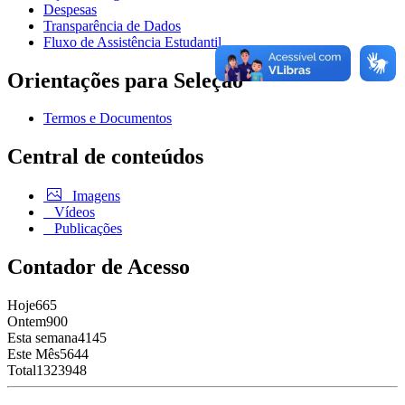
Despesas
Transparência de Dados
Fluxo de Assistência Estudantil
Orientações para Seleção
Termos e Documentos
Central de conteúdos
Imagens
Vídeos
Publicações
Contador de Acesso
Hoje
665
Ontem
900
Esta semana
4145
Este Mês
5644
Total
1323948