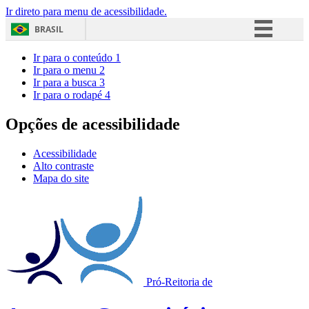
Ir direto para menu de acessibilidade.
BRASIL
Simplifique!
Ir para o conteúdo
1
Ir para o menu
2
Comunica BR
Ir para a busca
3
Ir para o rodapé
4
Participe
Acesso à informação
Opções de acessibilidade
Legislação
Acessibilidade
Canais
Alto contraste
Mapa do site
Pró-Reitoria de