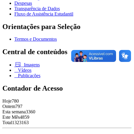
Despesas
Transparência de Dados
Fluxo de Assistência Estudantil
Orientações para Seleção
Termos e Documentos
Central de conteúdos
Imagens
Vídeos
Publicações
Contador de Acesso
Hoje
780
Ontem
797
Esta semana
3360
Este Mês
4859
Total
1323163