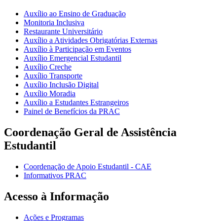
Auxílio ao Ensino de Graduação
Monitoria Inclusiva
Restaurante Universitário
Auxílio a Atividades Obrigatórias Externas
Auxílio à Participação em Eventos
Auxílio Emergencial Estudantil
Auxílio Creche
Auxílio Transporte
Auxílio Inclusão Digital
Auxílio Moradia
Auxílio a Estudantes Estrangeiros
Painel de Benefícios da PRAC
Coordenação Geral de Assistência
Estudantil
Coordenação de Apoio Estudantil - CAE
Informativos PRAC
Acesso à Informação
Ações e Programas