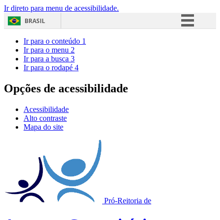
Ir direto para menu de acessibilidade.
BRASIL
Simplifique!
Ir para o conteúdo
1
Ir para o menu
2
Comunica BR
Ir para a busca
3
Ir para o rodapé
4
Participe
Acesso à informação
Opções de acessibilidade
Legislação
Acessibilidade
Canais
Alto contraste
Mapa do site
Pró-Reitoria de