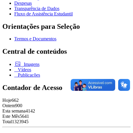
Despesas
Transparência de Dados
Fluxo de Assistência Estudantil
Orientações para Seleção
Termos e Documentos
Central de conteúdos
Imagens
Vídeos
Publicações
Contador de Acesso
Hoje
662
Ontem
900
Esta semana
4142
Este Mês
5641
Total
1323945