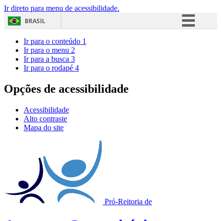
Ir direto para menu de acessibilidade.
BRASIL
Simplifique!
Ir para o conteúdo
1
Ir para o menu
2
Comunica BR
Ir para a busca
3
Ir para o rodapé
4
Participe
Acesso à informação
Opções de acessibilidade
Legislação
Acessibilidade
Canais
Alto contraste
Mapa do site
Pró-Reitoria de