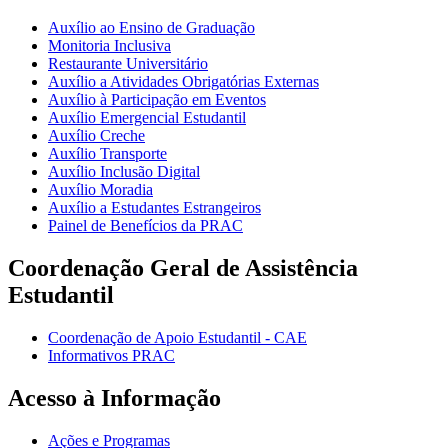
Auxílio ao Ensino de Graduação
Monitoria Inclusiva
Restaurante Universitário
Auxílio a Atividades Obrigatórias Externas
Auxílio à Participação em Eventos
Auxílio Emergencial Estudantil
Auxílio Creche
Auxílio Transporte
Auxílio Inclusão Digital
Auxílio Moradia
Auxílio a Estudantes Estrangeiros
Painel de Benefícios da PRAC
Coordenação Geral de Assistência
Estudantil
Coordenação de Apoio Estudantil - CAE
Informativos PRAC
Acesso à Informação
Ações e Programas