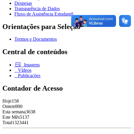
Despesas
Transparência de Dados
Fluxo de Assistência Estudantil
Orientações para Seleção
Termos e Documentos
Central de conteúdos
Imagens
Vídeos
Publicações
Contador de Acesso
Hoje
158
Ontem
900
Esta semana
3638
Este Mês
5137
Total
1323441