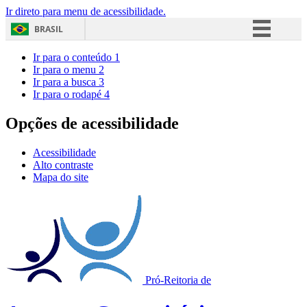
Ir direto para menu de acessibilidade.
BRASIL
Simplifique!
Ir para o conteúdo
1
Ir para o menu
2
Comunica BR
Ir para a busca
3
Ir para o rodapé
4
Participe
Acesso à informação
Opções de acessibilidade
Legislação
Acessibilidade
Canais
Alto contraste
Mapa do site
Pró-Reitoria de