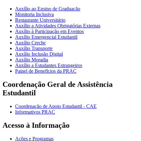
Auxílio ao Ensino de Graduação
Monitoria Inclusiva
Restaurante Universitário
Auxílio a Atividades Obrigatórias Externas
Auxílio à Participação em Eventos
Auxílio Emergencial Estudantil
Auxílio Creche
Auxílio Transporte
Auxílio Inclusão Digital
Auxílio Moradia
Auxílio a Estudantes Estrangeiros
Painel de Benefícios da PRAC
Coordenação Geral de Assistência
Estudantil
Coordenação de Apoio Estudantil - CAE
Informativos PRAC
Acesso à Informação
Ações e Programas