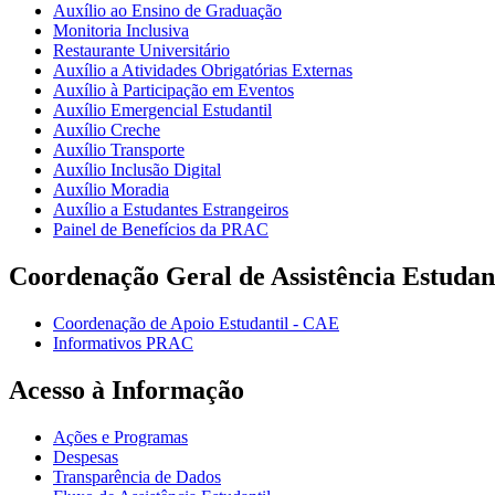
Auxílio ao Ensino de Graduação
Monitoria Inclusiva
Restaurante Universitário
Auxílio a Atividades Obrigatórias Externas
Auxílio à Participação em Eventos
Auxílio Emergencial Estudantil
Auxílio Creche
Auxílio Transporte
Auxílio Inclusão Digital
Auxílio Moradia
Auxílio a Estudantes Estrangeiros
Painel de Benefícios da PRAC
Coordenação Geral de Assistência Estudan
Coordenação de Apoio Estudantil - CAE
Informativos PRAC
Acesso à Informação
Ações e Programas
Despesas
Transparência de Dados