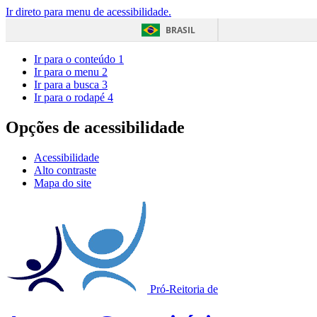
Ir direto para menu de acessibilidade.
BRASIL
Ir para o conteúdo
1
Ir para o menu
2
Ir para a busca
3
Ir para o rodapé
4
Opções de acessibilidade
Acessibilidade
Alto contraste
Mapa do site
Pró-Reitoria de