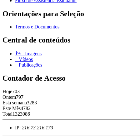
Fluxo de Assistência Estudantil
Orientações para Seleção
Termos e Documentos
Central de conteúdos
Imagens
Vídeos
Publicações
Contador de Acesso
Hoje
703
Ontem
797
Esta semana
3283
Este Mês
4782
Total
1323086
IP:
216.73.216.173