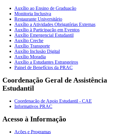
Auxílio ao Ensino de Graduação
Monitoria Inclusiva
Restaurante Universitário
Auxílio a Atividades Obrigatórias Externas
Auxílio à Participação em Eventos
Auxílio Emergencial Estudantil
Auxílio Creche
Auxílio Transporte
Auxílio Inclusão Digital
Auxílio Moradia
Auxílio a Estudantes Estrangeiros
Painel de Benefícios da PRAC
Coordenação Geral de Assistência
Estudantil
Coordenação de Apoio Estudantil - CAE
Informativos PRAC
Acesso à Informação
Ações e Programas