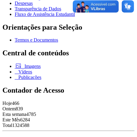
Despesas
Transparência de Dados
Fluxo de Assistência Estudantil
Orientações para Seleção
Termos e Documentos
Central de conteúdos
Imagens
Vídeos
Publicações
Contador de Acesso
Hoje
466
Ontem
839
Esta semana
4785
Este Mês
6284
Total
1324588