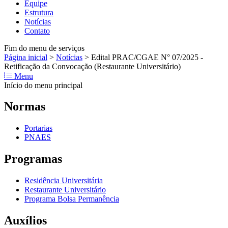
Equipe
Estrutura
Notícias
Contato
Fim do menu de serviços
Página inicial
>
Notícias
>
Edital PRAC/CGAE N° 07/2025 -
Retificação da Convocação (Restaurante Universitário)
Menu
Início do menu principal
Normas
Portarias
PNAES
Programas
Residência Universitária
Restaurante Universitário
Programa Bolsa Permanência
Auxílios