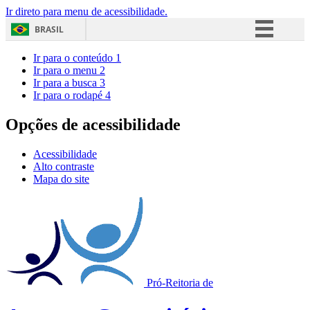
Ir direto para menu de acessibilidade.
BRASIL
Simplifique!
Ir para o conteúdo
1
Ir para o menu
2
Comunica BR
Ir para a busca
3
Ir para o rodapé
4
Participe
Acesso à informação
Opções de acessibilidade
Legislação
Acessibilidade
Canais
Alto contraste
Mapa do site
Pró-Reitoria de