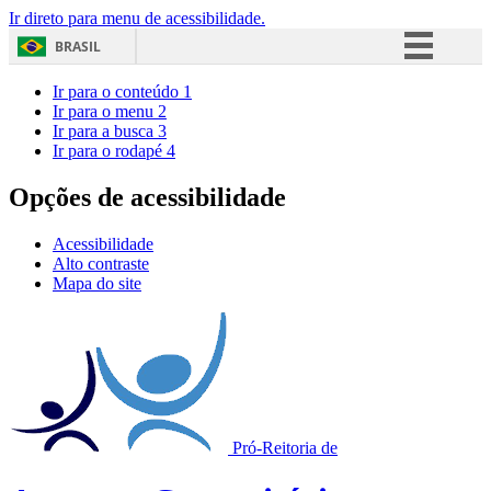
Ir direto para menu de acessibilidade.
BRASIL
Simplifique!
Ir para o conteúdo
1
Ir para o menu
2
Comunica BR
Ir para a busca
3
Ir para o rodapé
4
Participe
Acesso à informação
Opções de acessibilidade
Legislação
Acessibilidade
Canais
Alto contraste
Mapa do site
Pró-Reitoria de