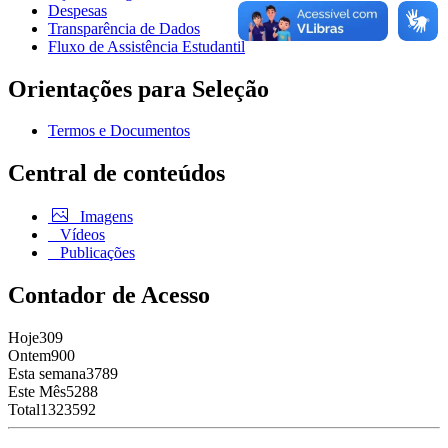
Despesas
Transparência de Dados
Fluxo de Assistência Estudantil
Orientações para Seleção
Termos e Documentos
Central de conteúdos
Imagens
Vídeos
Publicações
Contador de Acesso
Hoje
309
Ontem
900
Esta semana
3789
Este Mês
5288
Total
1323592