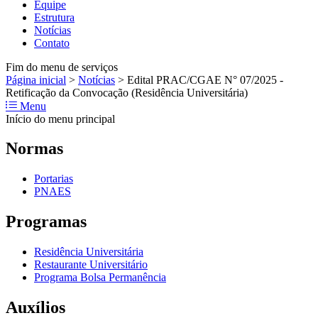
Equipe
Estrutura
Notícias
Contato
Fim do menu de serviços
Página inicial
>
Notícias
>
Edital PRAC/CGAE N° 07/2025 -
Retificação da Convocação (Residência Universitária)
Menu
Início do menu principal
Normas
Portarias
PNAES
Programas
Residência Universitária
Restaurante Universitário
Programa Bolsa Permanência
Auxílios