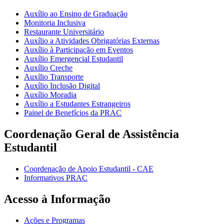
Auxílio ao Ensino de Graduação
Monitoria Inclusiva
Restaurante Universitário
Auxílio a Atividades Obrigatórias Externas
Auxílio à Participação em Eventos
Auxílio Emergencial Estudantil
Auxílio Creche
Auxílio Transporte
Auxílio Inclusão Digital
Auxílio Moradia
Auxílio a Estudantes Estrangeiros
Painel de Benefícios da PRAC
Coordenação Geral de Assistência
Estudantil
Coordenação de Apoio Estudantil - CAE
Informativos PRAC
Acesso à Informação
Ações e Programas