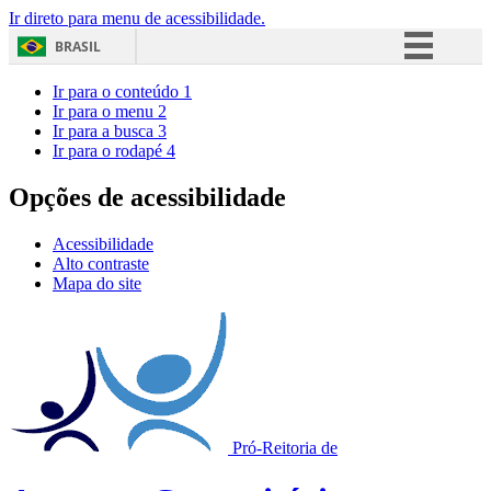
Ir direto para menu de acessibilidade.
BRASIL
Simplifique!
Ir para o conteúdo
1
Ir para o menu
2
Comunica BR
Ir para a busca
3
Ir para o rodapé
4
Participe
Acesso à informação
Opções de acessibilidade
Legislação
Acessibilidade
Canais
Alto contraste
Mapa do site
Pró-Reitoria de