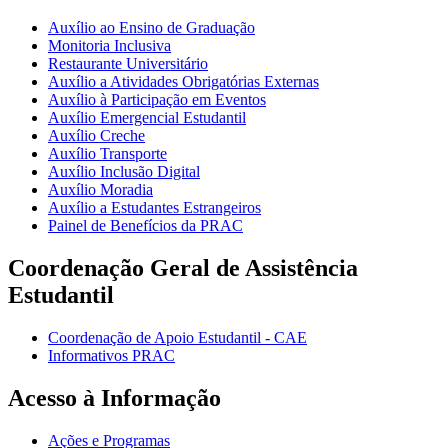
Auxílio ao Ensino de Graduação
Monitoria Inclusiva
Restaurante Universitário
Auxílio a Atividades Obrigatórias Externas
Auxílio à Participação em Eventos
Auxílio Emergencial Estudantil
Auxílio Creche
Auxílio Transporte
Auxílio Inclusão Digital
Auxílio Moradia
Auxílio a Estudantes Estrangeiros
Painel de Benefícios da PRAC
Coordenação Geral de Assistência
Estudantil
Coordenação de Apoio Estudantil - CAE
Informativos PRAC
Acesso à Informação
Ações e Programas