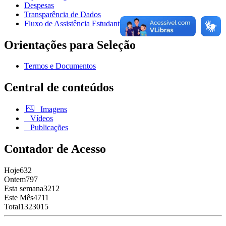
Despesas
Transparência de Dados
Fluxo de Assistência Estudantil
Orientações para Seleção
Termos e Documentos
Central de conteúdos
Imagens
Vídeos
Publicações
Contador de Acesso
Hoje
632
Ontem
797
Esta semana
3212
Este Mês
4711
Total
1323015