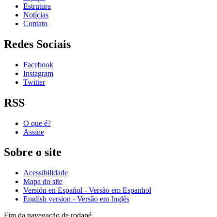
Estrutura
Notícias
Contato
Redes Sociais
Facebook
Instagram
Twitter
RSS
O que é?
Assine
Sobre o site
Acessibilidade
Mapa do site
Versión en Español - Versão em Espanhol
English version - Versão em Inglês
Fim da navegação de rodapé