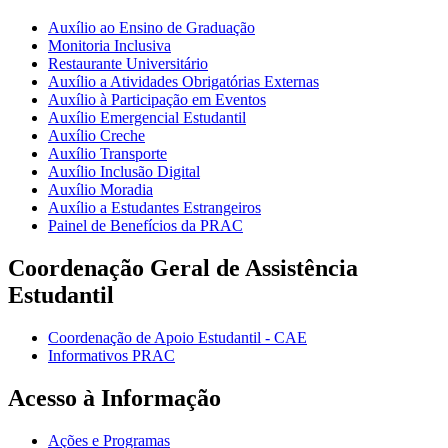
Auxílio ao Ensino de Graduação
Monitoria Inclusiva
Restaurante Universitário
Auxílio a Atividades Obrigatórias Externas
Auxílio à Participação em Eventos
Auxílio Emergencial Estudantil
Auxílio Creche
Auxílio Transporte
Auxílio Inclusão Digital
Auxílio Moradia
Auxílio a Estudantes Estrangeiros
Painel de Benefícios da PRAC
Coordenação Geral de Assistência
Estudantil
Coordenação de Apoio Estudantil - CAE
Informativos PRAC
Acesso à Informação
Ações e Programas