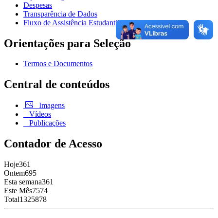
Despesas
Transparência de Dados
Fluxo de Assistência Estudantil
Orientações para Seleção
Termos e Documentos
Central de conteúdos
Imagens
Vídeos
Publicações
Contador de Acesso
Hoje
361
Ontem
695
Esta semana
361
Este Mês
7574
Total
1325878