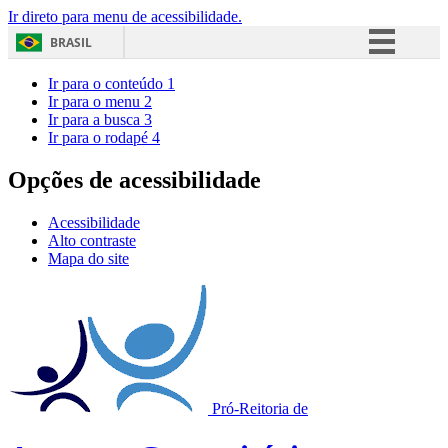
Ir direto para menu de acessibilidade.
BRASIL
Simplifique!
Ir para o conteúdo
1
Ir para o menu
2
Comunica BR
Ir para a busca
3
Ir para o rodapé
4
Participe
Acesso à informação
Opções de acessibilidade
Legislação
Acessibilidade
Canais
Alto contraste
Mapa do site
Pró-Reitoria de