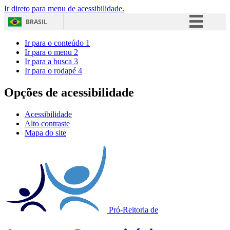
Ir direto para menu de acessibilidade.
BRASIL
Simplifique!
Ir para o conteúdo
1
Ir para o menu
2
Comunica BR
Ir para a busca
3
Ir para o rodapé
4
Participe
Acesso à informação
Opções de acessibilidade
Legislação
Acessibilidade
Canais
Alto contraste
Mapa do site
Pró-Reitoria de