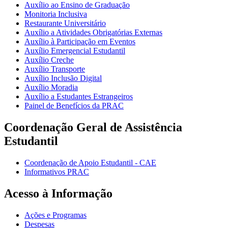
Auxílio ao Ensino de Graduação
Monitoria Inclusiva
Restaurante Universitário
Auxílio a Atividades Obrigatórias Externas
Auxílio à Participação em Eventos
Auxílio Emergencial Estudantil
Auxílio Creche
Auxílio Transporte
Auxílio Inclusão Digital
Auxílio Moradia
Auxílio a Estudantes Estrangeiros
Painel de Benefícios da PRAC
Coordenação Geral de Assistência
Estudantil
Coordenação de Apoio Estudantil - CAE
Informativos PRAC
Acesso à Informação
Ações e Programas
Despesas