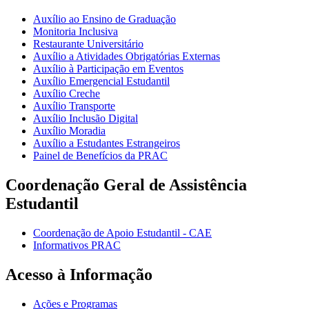
Auxílio ao Ensino de Graduação
Monitoria Inclusiva
Restaurante Universitário
Auxílio a Atividades Obrigatórias Externas
Auxílio à Participação em Eventos
Auxílio Emergencial Estudantil
Auxílio Creche
Auxílio Transporte
Auxílio Inclusão Digital
Auxílio Moradia
Auxílio a Estudantes Estrangeiros
Painel de Benefícios da PRAC
Coordenação Geral de Assistência
Estudantil
Coordenação de Apoio Estudantil - CAE
Informativos PRAC
Acesso à Informação
Ações e Programas