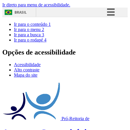
Ir direto para menu de acessibilidade.
BRASIL
Simplifique!
Ir para o conteúdo
1
Ir para o menu
2
Comunica BR
Ir para a busca
3
Ir para o rodapé
4
Participe
Acesso à informação
Opções de acessibilidade
Legislação
Acessibilidade
Canais
Alto contraste
Mapa do site
Pró-Reitoria de