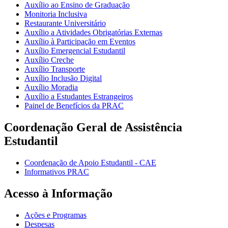
Auxílio ao Ensino de Graduação
Monitoria Inclusiva
Restaurante Universitário
Auxílio a Atividades Obrigatórias Externas
Auxílio à Participação em Eventos
Auxílio Emergencial Estudantil
Auxílio Creche
Auxílio Transporte
Auxílio Inclusão Digital
Auxílio Moradia
Auxílio a Estudantes Estrangeiros
Painel de Benefícios da PRAC
Coordenação Geral de Assistência
Estudantil
Coordenação de Apoio Estudantil - CAE
Informativos PRAC
Acesso à Informação
Ações e Programas
Despesas