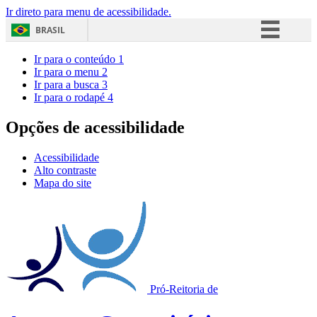
Ir direto para menu de acessibilidade.
BRASIL
Simplifique!
Ir para o conteúdo
1
Ir para o menu
2
Comunica BR
Ir para a busca
3
Ir para o rodapé
4
Participe
Acesso à informação
Opções de acessibilidade
Legislação
Acessibilidade
Canais
Alto contraste
Mapa do site
Pró-Reitoria de